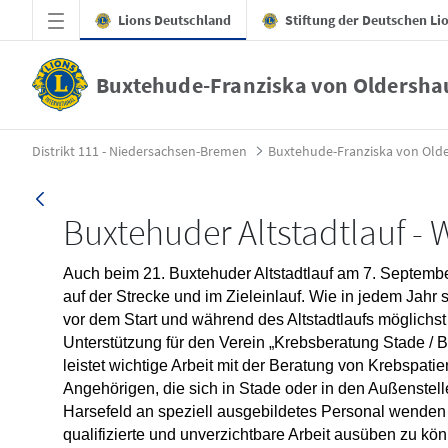
Zum Hauptinhalt springen
Lions Deutschland
Stiftung der Deutschen Li
Altstadtlauf Ankündigung 2025 - Buxtehu
Distrikt 111 - Niedersachsen-Bremen
Buxtehude-Franziska von Old
Buxtehuder Altstadtlauf - W
Auch beim 21. Buxtehuder Altstadtlauf am 7. Septembe
auf der Strecke und im Zieleinlauf. Wie in jedem Jah
vor dem Start und während des Altstadtlaufs möglichs
Unterstützung für den Verein „Krebsberatung Stade / B
leistet wichtige Arbeit mit der Beratung von Krebspati
Angehörigen, die sich in Stade oder in den Außenstel
Harsefeld an speziell ausgebildetes Personal wende
qualifizierte und unverzichtbare Arbeit ausüben zu kö