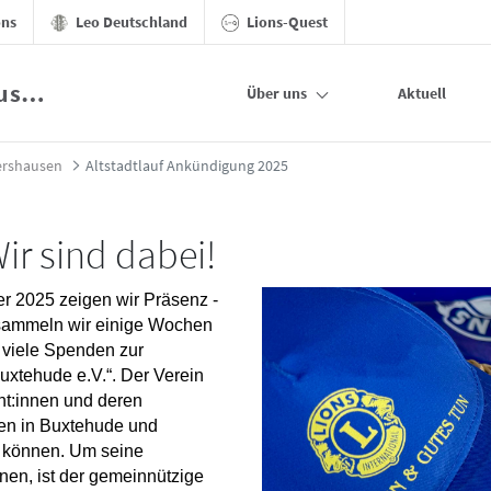
ons
Leo Deutschland
Lions-Quest
Buxtehude-Franziska von Oldershausen
Über uns
Aktuell
de-Franziska von Oldershausen
ershausen
Altstadtlauf Ankündigung 2025
ir sind dabei!
r 2025 zeigen wir Präsenz -
r sammeln wir einige Wochen
t viele Spenden zur
uxtehude e.V.“. Der Verein
ent:innen und deren
len in Buxtehude und
n können. Um seine
nnen, ist der gemeinnützige